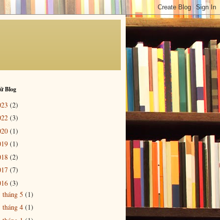
ữ Blog
023
(2)
022
(3)
020
(1)
019
(1)
018
(2)
017
(7)
016
(3)
tháng 5
(1)
►
tháng 4
(1)
►