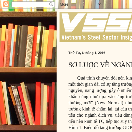
Thứ Tư, 6 tháng 1, 2016
SƠ LƯỢC VỀ NGÀN
Quá trình chuyển đổi nền kinh 
một thời gian dài có sự tăng trư
nguyên, năng lượng, gây ô nhiểm
khẩu cũng như dựa vào tăng trưởn
thường mới” (New Normal) như 
trưởng kinh tế chậm lại, tái cấu t
tiêu cho ngành dịch vụ, tiêu dù
đến nền kinh tế TQ tiếp tục suy t
Hình 1: Biểu đồ tăng trưởng GDP