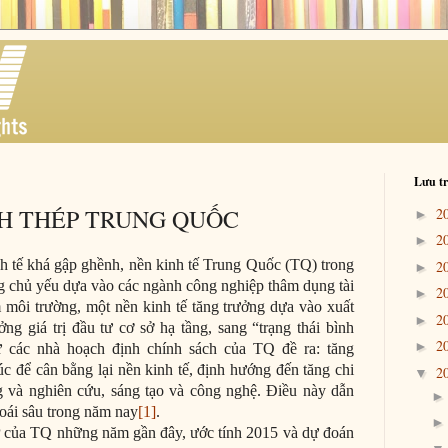
Lưu tr
H THÉP TRUNG QUỐC
2
►
2
►
tế khá gập ghềnh, nền kinh tế Trung Quốc (TQ) trong
2
►
ởng chủ yếu dựa vào các ngành công nghiệp thâm dụng tài
2
►
 môi trường, một nền kinh tế tăng trưởng dựa vào xuất
2
►
g giá trị đầu tư cơ sở hạ tầng, sang “trạng thái bình
2
►
các nhà hoạch định chính sách của TQ đề ra: tăng
rúc để cân bằng lại nền kinh tế, định hướng đến tăng chi
2
▼
ng và nghiên cứu, sáng tạo và công nghệ. Điều này dẫn
hoái sâu trong năm nay
[1]
.
 của TQ những năm gần đây, ước tính 2015 và dự đoán