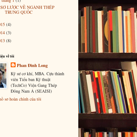
tháng 1
(1)
▼
SƠ LƯỢC VỀ NGÀNH THÉP
TRUNG QUỐC
015
(4)
014
(3)
013
(8)
iệu về tôi
Phan Đình Long
Kỹ sư cơ khí, MBA. Cựu thành
viên Tiểu ban Kỹ thuật
(TechCo) Viện Gang Thép
Đông Nam Á (SEAISI)
ồ sơ hoàn chỉnh của tôi