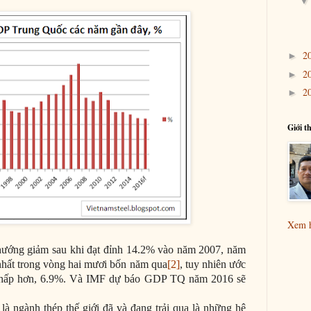
2
►
2
►
2
►
Giới th
Xem h
hướng giảm sau khi đạt đỉnh 14.2% vào năm 2007, năm
nhất trong vòng hai mươi bốn năm qua
[2]
, tuy nhiên ước
thấp hơn, 6.9%. Và IMF dự báo GDP TQ năm 2016 sẽ
à ngành thép thế giới đã và đang trải qua là những hệ