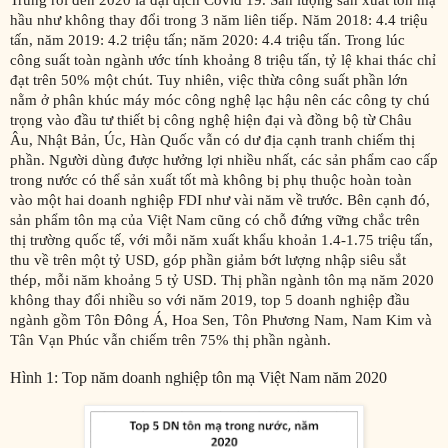
Trung rồi đến 2020 là đại dịch Covid 19. Sản lượng sản xuất tôn mạ
hầu như không thay đổi trong 3 năm liên tiếp. Năm 2018: 4.4 triệu
tấn, năm 2019: 4.2 triệu tấn; năm 2020: 4.4 triệu tấn. Trong lúc
công suất toàn ngành ước tính khoảng 8 triệu tấn, tỷ lệ khai thác chỉ
đạt trên 50% một chút. Tuy nhiên, việc thừa công suất phần lớn
nằm ở phân khúc máy móc công nghệ lạc hậu nên các công ty chú
trọng vào đầu tư thiết bị công nghệ hiện đại và đồng bộ từ Châu
Âu, Nhật Bản, Úc, Hàn Quốc vẫn có dư địa cạnh tranh chiếm thị
phần. Người dùng được hưởng lợi nhiều nhất, các sản phẩm cao cấp
trong nước có thể sản xuất tốt mà không bị phụ thuộc hoàn toàn
vào một hai doanh nghiệp FDI như vài năm về trước. Bên cạnh đó,
sản phẩm tôn mạ của Việt Nam cũng có chỗ đứng vững chắc trên
thị trường quốc tế, với mỗi năm xuất khẩu khoản 1.4-1.75 triệu tấn,
thu về trên một tỷ USD, góp phần giảm bớt lượng nhập siêu sắt
thép, mỗi năm khoảng 5 tỷ USD. Thị phần ngành tôn mạ năm 2020
không thay đổi nhiều so với năm 2019, top 5 doanh nghiệp đầu
ngành gồm Tôn Đông Á, Hoa Sen, Tôn Phương Nam, Nam Kim và
Tân Vạn Phúc vẫn chiếm trên 75% thị phần ngành.
Hình 1: Top năm doanh nghiệp tôn mạ Việt Nam năm 2020