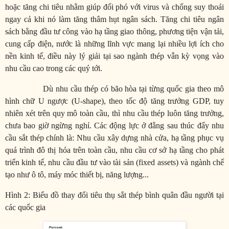
hoặc tăng chi tiêu nhằm giúp đối phó với virus và chống suy thoái
ngay cả khi nó làm tăng thâm hụt ngân sách. Tăng chi tiêu ngân
sách bằng đầu tư công vào hạ tầng giao thông, phương tiện vận tải,
cung cấp điện, nước là những lĩnh vực mang lại nhiều lợi ích cho
nền kinh tế, điều này lý giải tại sao ngành thép vẫn kỳ vọng vào
nhu cầu cao trong các quý tới.
Dù nhu cầu thép có bão hòa tại từng quốc gia theo mô
hình chữ U ngược (U-shape), theo tốc độ tăng trưởng GDP, tuy
nhiên xét trên quy mô toàn cầu, thì nhu cầu thép luôn tăng trưởng,
chưa bao giờ ngừng nghỉ. Các động lực ở đằng sau thúc đẩy nhu
cầu sắt thép chính là: Nhu cầu xây dựng nhà cửa, hạ tầng phục vụ
quá trình đô thị hóa trên toàn cầu, nhu cầu cơ sở hạ tầng cho phát
triển kinh tế, nhu cầu đầu tư vào tài sản (fixed assets) và ngành chế
tạo như ô tô, máy móc thiết bị, năng lượng...
Hình 2: Biểu đồ thay đổi tiêu thụ sắt thép bình quân đầu người tại
các quốc gia